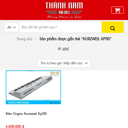
Skip
to
content
Trang chủ
/
Sản phẩm được gắn thẻ “KURZWEIL KP110”
LỌC
Đàn Organ Kurzweil Kp110
4.600.000
đ