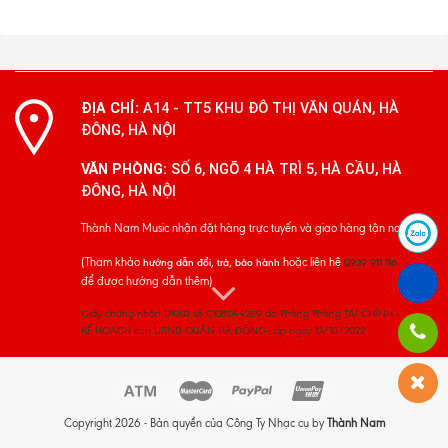
ĐỊA CHỈ:
A14 - TT5 KHU ĐÔ THỊ VĂN QUÁN, HÀ
ĐÔNG, HÀ NỘI
VĂN PHÒNG:
SỐ 6, NGÕ 4 HÀ TRÌ 5, HÀ CẦU, HÀ
ĐÔNG, HÀ NỘI
Thành Nam Music nhận đặt hàng trực tuyến và giao hàng tận nơi
(Tham khảo
hoặc liên hệ
hướng dẫn đổi, trả, bảo hành
0939 911 116
để được hướng dẫn thêm)
Giấy chứng nhận ĐKKD số 0108044289 do Phòng Phòng TÀI CHÍNH -
KẾ HOẠCH của UBND QUẬN HÀ ĐÔNG cấp ngày 13/10/2022
Copyright 2026 - Bản quyền của Công Ty Nhạc cụ by
Thành Nam