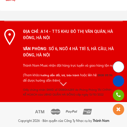
ĐỊA CHỈ:
A14 - TT5 KHU ĐÔ THỊ VĂN QUÁN, HÀ
ĐÔNG, HÀ NỘI
VĂN PHÒNG:
SỐ 6, NGÕ 4 HÀ TRÌ 5, HÀ CẦU, HÀ
ĐÔNG, HÀ NỘI
Thành Nam Music nhận đặt hàng trực tuyến và giao hàng tận nơi
(Tham khảo
hoặc liên hệ
hướng dẫn đổi, trả, bảo hành
0939 911 116
để được hướng dẫn thêm)
Giấy chứng nhận ĐKKD số 0108044289 do Phòng Phòng TÀI CHÍNH -
KẾ HOẠCH của UBND QUẬN HÀ ĐÔNG cấp ngày 13/10/2022
Copyright 2026 - Bản quyền của Công Ty Nhạc cụ by
Thành Nam