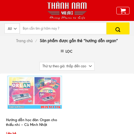
Skip
to
content
Trang chủ
/
Sản phẩm được gắn thẻ “hướng dẫn organ”
LỌC
Hướng dẫn học đàn Organ cho
thiếu nhi – Cù Minh Nhật
Liên hệ