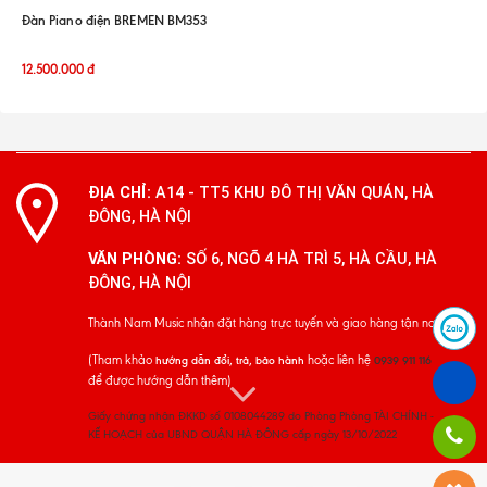
Đàn Piano điện BREMEN BM353
12.500.000
đ
ĐỊA CHỈ:
A14 - TT5 KHU ĐÔ THỊ VĂN QUÁN, HÀ
ĐÔNG, HÀ NỘI
VĂN PHÒNG:
SỐ 6, NGÕ 4 HÀ TRÌ 5, HÀ CẦU, HÀ
ĐÔNG, HÀ NỘI
Thành Nam Music nhận đặt hàng trực tuyến và giao hàng tận nơi
(Tham khảo
hoặc liên hệ
hướng dẫn đổi, trả, bảo hành
0939 911 116
để được hướng dẫn thêm)
Giấy chứng nhận ĐKKD số 0108044289 do Phòng Phòng TÀI CHÍNH -
KẾ HOẠCH của UBND QUẬN HÀ ĐÔNG cấp ngày 13/10/2022