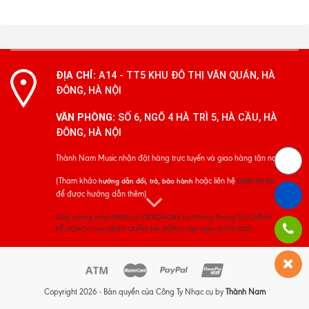
ĐỊA CHỈ:
A14 - TT5 KHU ĐÔ THỊ VĂN QUÁN, HÀ
ĐÔNG, HÀ NỘI
VĂN PHÒNG:
SỐ 6, NGÕ 4 HÀ TRÌ 5, HÀ CẦU, HÀ
ĐÔNG, HÀ NỘI
Thành Nam Music nhận đặt hàng trực tuyến và giao hàng tận nơi
(Tham khảo
hoặc liên hệ
hướng dẫn đổi, trả, bảo hành
0939 911 116
để được hướng dẫn thêm)
Giấy chứng nhận ĐKKD số 0108044289 do Phòng Phòng TÀI CHÍNH -
KẾ HOẠCH của UBND QUẬN HÀ ĐÔNG cấp ngày 13/10/2022
Copyright 2026 - Bản quyền của Công Ty Nhạc cụ by
Thành Nam