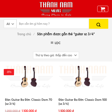
Skip
to
content
Trang chủ
/
Sản phẩm được gắn thẻ “guitar sz 3/4”
LỌC
-8%
Đàn Guitar Ba Đờn Classic Dam 70
Đàn Guitar Ba Đờn Classic Dam 100
(sz 3/4)
(sz 3/4)
1.200.000
đ
1.100.000
đ
1.500.000
đ