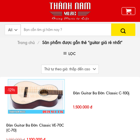
Skip
to
content
Trang chủ
/
Sản phẩm được gắn thẻ “guitar giá rẻ nhất”
LỌC
-12%
Đàn Guitar Ba Đờn Classic C-100j
1.500.000
đ
Đàn Guitar Ba Đờn Classic VE-70C
(C-70)
1.250.000
đ
1.100.000
đ