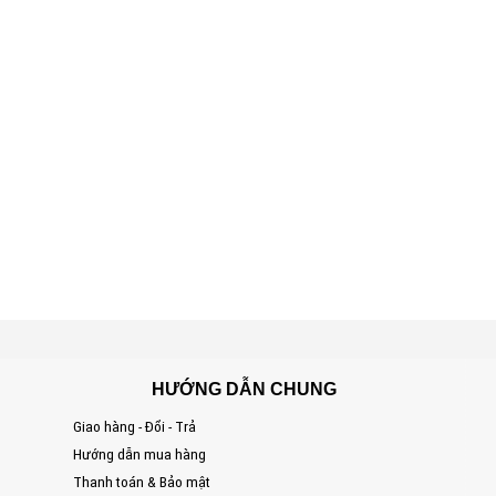
HƯỚNG DẪN CHUNG
Giao hàng - Đổi - Trả
S
Hướng dẫn mua hàng
Đ
Thanh toán & Bảo mật
T