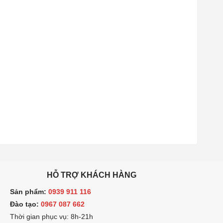
HỖ TRỢ KHÁCH HÀNG
ản phẩm:
0939 911 116
ào tạo:
0967 087 662
hời gian phục vụ: 8h-21h