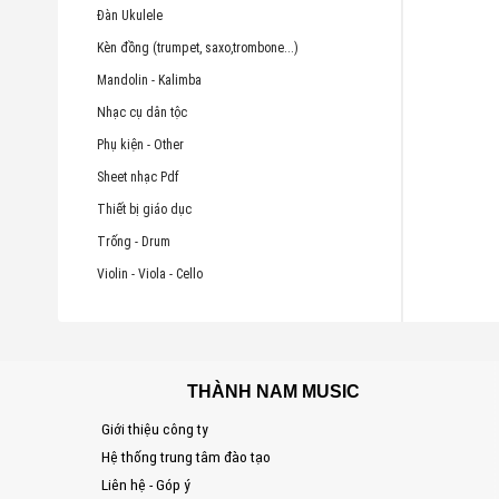
Đàn Ukulele
Kèn đồng (trumpet, saxo,trombone...)
Mandolin - Kalimba
Nhạc cụ dân tộc
Phụ kiện - Other
Sheet nhạc Pdf
Thiết bị giáo dục
Trống - Drum
Violin - Viola - Cello
THÀNH NAM MUSIC
Giới thiệu công ty
Hệ thống trung tâm đào tạo
Liên hệ - Góp ý