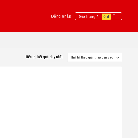
Đăng nhập
Giỏ hàng /
0
đ
Hiển thị kết quả duy nhất