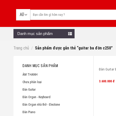
Skip
to
content
Danh mục sản phẩm
Trang chủ
/
Sản phẩm được gắn thẻ “guitar ba đờn c250”
DANH MỤC SẢN PHẨM
Đàn Guitar 
ÂM THANH
3.600.000
đ
Chưa phân loại
Đàn Guitar
Đàn Organ - Keyboard
Đàn Organ nhà thờ - Electone
Đàn Piano