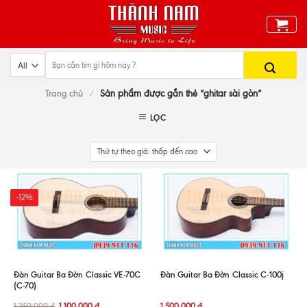
Skip
to
content
Trang chủ
/
Sản phẩm được gắn thẻ “ghitar sài gòn”
LỌC
-12%
Đàn Guitar Ba Đờn Classic VE-70C
Đàn Guitar Ba Đờn Classic C-100j
(C-70)
1.250.000
đ
1.100.000
đ
1.500.000
đ