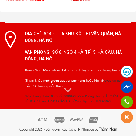
ĐỊA CHỈ:
A14 - TT5 KHU ĐÔ THỊ VĂN QUÁN, HÀ
ĐÔNG, HÀ NỘI
VĂN PHÒNG:
SỐ 6, NGÕ 4 HÀ TRÌ 5, HÀ CẦU, HÀ
ĐÔNG, HÀ NỘI
Thành Nam Music nhận đặt hàng trực tuyến và giao hàng tận nơi
(Tham khảo
hoặc liên hệ
hướng dẫn đổi, trả, bảo hành
0939 911 116
để được hướng dẫn thêm)
Giấy chứng nhận ĐKKD số 0108044289 do Phòng Phòng TÀI CHÍNH -
KẾ HOẠCH của UBND QUẬN HÀ ĐÔNG cấp ngày 13/10/2022
Copyright 2026 - Bản quyền của Công Ty Nhạc cụ by
Thành Nam