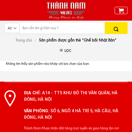
Skip
to
content
Trang chủ
/
Sản phẩm được gắn thẻ “Ghế bãi Nhật Bản”
LỌC
Không tìm thấy sản phẩm nào khớp với lựa chọn của bạn.
ĐỊA CHỈ:
A14 - TT5 KHU ĐÔ THỊ VĂN QUÁN, HÀ
ĐÔNG, HÀ NỘI
VĂN PHÒNG:
SỐ 6, NGÕ 4 HÀ TRÌ 5, HÀ CẦU, HÀ
ĐÔNG, HÀ NỘI
Thành Nam Music nhận đặt hàng trực tuyến và giao hàng tận nơi