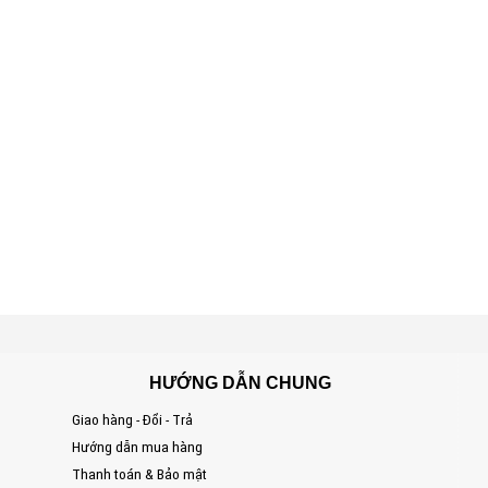
HƯỚNG DẪN CHUNG
Giao hàng - Đổi - Trả
S
Hướng dẫn mua hàng
Đ
Thanh toán & Bảo mật
T