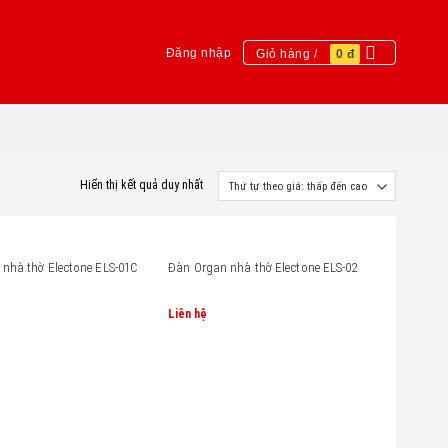
Đăng nhập
Giỏ hàng /
0
đ
Hiển thị kết quả duy nhất
nhà thờ Electone ELS-01C
Đàn Organ nhà thờ Electone ELS-02
Liên hệ