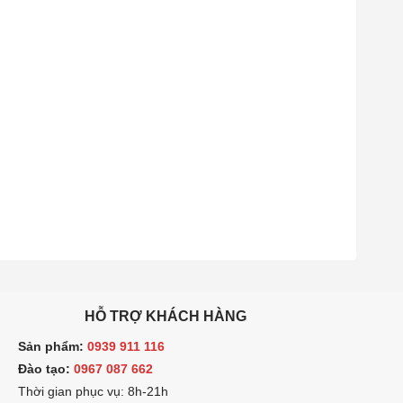
HỖ TRỢ KHÁCH HÀNG
ản phẩm:
0939 911 116
ào tạo:
0967 087 662
hời gian phục vụ: 8h-21h