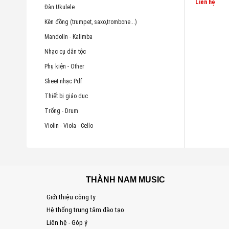
Liên hệ
Đàn Ukulele
Kèn đồng (trumpet, saxo,trombone...)
Mandolin - Kalimba
Nhạc cụ dân tộc
Phụ kiện - Other
Sheet nhạc Pdf
Thiết bị giáo dục
Trống - Drum
Violin - Viola - Cello
THÀNH NAM MUSIC
Giới thiệu công ty
Hệ thống trung tâm đào tạo
Liên hệ - Góp ý