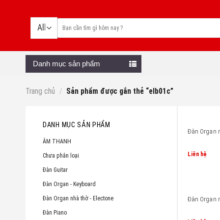
Skip
to
content
Danh mục sản phẩm
Trang chủ
/
Sản phẩm được gắn thẻ “elb01c”
DANH MỤC SẢN PHẨM
Đàn Organ n
ÂM THANH
Liên hệ
Chưa phân loại
Đàn Guitar
Đàn Organ - Keyboard
Đàn Organ nhà thờ - Electone
Đàn Organ n
Đàn Piano