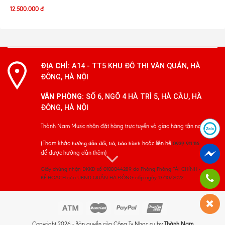
12.500.000
đ
ĐỊA CHỈ:
A14 - TT5 KHU ĐÔ THỊ VĂN QUÁN, HÀ
ĐÔNG, HÀ NỘI
VĂN PHÒNG:
SỐ 6, NGÕ 4 HÀ TRÌ 5, HÀ CẦU, HÀ
ĐÔNG, HÀ NỘI
Thành Nam Music nhận đặt hàng trực tuyến và giao hàng tận nơi
(Tham khảo
hoặc liên hệ
hướng dẫn đổi, trả, bảo hành
0939 911 116
để được hướng dẫn thêm)
Giấy chứng nhận ĐKKD số 0108044289 do Phòng Phòng TÀI CHÍNH -
KẾ HOẠCH của UBND QUẬN HÀ ĐÔNG cấp ngày 13/10/2022
Copyright 2026 - Bản quyền của Công Ty Nhạc cụ by
Thành Nam