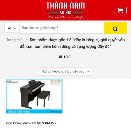
Skip
to
content
Trang chủ
/
Sản phẩm được gắn thẻ “đây là công cụ giải quyết vấn
đề: cụm bàn phím hành động có trọng lượng đầy đủ”
LỌC
Đàn Piano điện BREMEN BM353