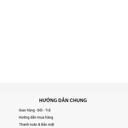
HƯỚNG DẪN CHUNG
Giao hàng - Đổi - Trả
S
Hướng dẫn mua hàng
Đ
Thanh toán & Bảo mật
T