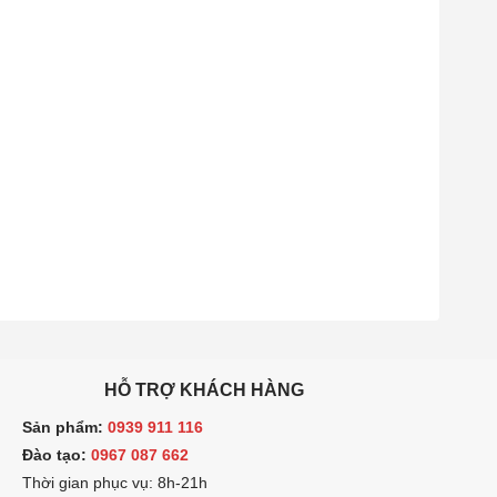
HỖ TRỢ KHÁCH HÀNG
ản phẩm:
0939 911 116
ào tạo:
0967 087 662
hời gian phục vụ: 8h-21h