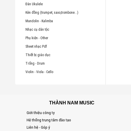
Đàn Ukulele
Kèn đồng (trumpet, saxo,trombone...)
Mandolin - Kalimba
Nhạc cụ dân tộc
Phụ kiện - Other
Sheet nhạc Pdf
Thiết bị giáo dục
Trống - Drum
Violin - Viola - Cello
THÀNH NAM MUSIC
Giới thiệu công ty
Hệ thống trung tâm đào tạo
Liên hệ - Góp ý