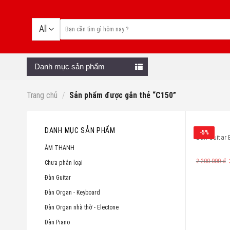
Skip
to
content
Danh mục sản phẩm
Trang chủ
/
Sản phẩm được gắn thẻ “C150”
DANH MỤC SẢN PHẨM
-5%
Đàn Guitar 
ÂM THANH
2.200.000
đ
Chưa phân loại
Đàn Guitar
Đàn Organ - Keyboard
Đàn Organ nhà thờ - Electone
Đàn Piano