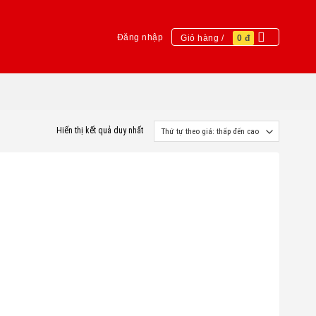
Đăng nhập
Giỏ hàng /
0
đ
Hiển thị kết quả duy nhất