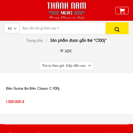
Skip
to
content
Trang chủ
/
Sản phẩm được gắn thẻ “C100j”
LỌC
Đàn Guitar Ba Đờn Classic C-100j
1.500.000
đ