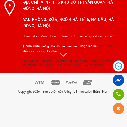
ĐỊA CHỈ:
A14 - TT5 KHU ĐÔ THỊ VĂN QUÁN, HÀ
ĐÔNG, HÀ NỘI
VĂN PHÒNG:
SỐ 6, NGÕ 4 HÀ TRÌ 5, HÀ CẦU, HÀ
ĐÔNG, HÀ NỘI
Thành Nam Music nhận đặt hàng trực tuyến và giao hàng tận nơi
(Tham khảo
hoặc liên hệ
hướng dẫn đổi, trả, bảo hành
0939 911 116
để được hướng dẫn thêm)
Giấy chứng nhận ĐKKD số 0108044289 do Phòng Phòng TÀI CHÍNH -
KẾ HOẠCH của UBND QUẬN HÀ ĐÔNG cấp ngày 13/10/2022
Copyright 2026 - Bản quyền của Công Ty Nhạc cụ by
Thành Nam