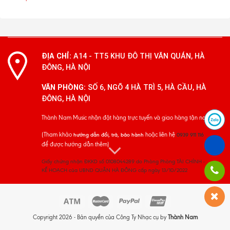
ĐỊA CHỈ:
A14 - TT5 KHU ĐÔ THỊ VĂN QUÁN, HÀ
ĐÔNG, HÀ NỘI
VĂN PHÒNG:
SỐ 6, NGÕ 4 HÀ TRÌ 5, HÀ CẦU, HÀ
ĐÔNG, HÀ NỘI
Thành Nam Music nhận đặt hàng trực tuyến và giao hàng tận nơi
(Tham khảo
hoặc liên hệ
hướng dẫn đổi, trả, bảo hành
0939 911 116
để được hướng dẫn thêm)
Giấy chứng nhận ĐKKD số 0108044289 do Phòng Phòng TÀI CHÍNH -
KẾ HOẠCH của UBND QUẬN HÀ ĐÔNG cấp ngày 13/10/2022
Copyright 2026 - Bản quyền của Công Ty Nhạc cụ by
Thành Nam