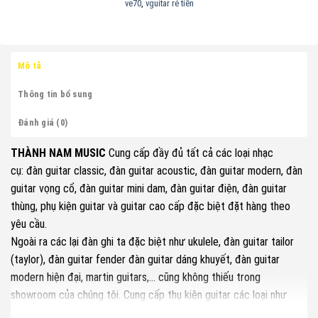
ve70
,
vguitar rẻ tiền
Mô tả
Thông tin bổ sung
Đánh giá (0)
THÀNH NAM MUSIC
Cung cấp đầy đủ tất cả các loại nhạc
cụ: đàn guitar classic, đàn guitar acoustic, đàn guitar modern, đàn
guitar vọng cổ, đàn guitar mini dam, đàn guitar điện, đàn guitar
thùng, phụ kiện guitar và guitar cao cấp đặc biệt đặt hàng theo
yêu cầu.
Ngoài ra các lại đàn ghi ta đặc biệt như ukulele, đàn guitar tailor
(taylor), đàn guitar fender đàn guitar dáng khuyết, đàn guitar
modern hiện đại, martin guitars,… cũng không thiếu trong
showroom của chúng tôi. Cung cấp thụ kiện guitar các loại như
trống cajon, bao đàn, bao vải, giá đàn, giá nhạc, Tuner, Capo alice,