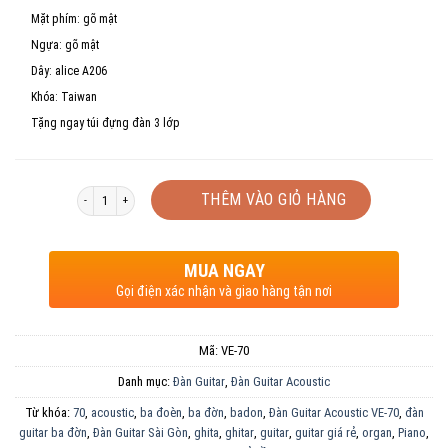
Mặt phím:
gõ mật
Ngựa:
gõ mật
Dây:
alice A206
Khóa:
Taiwan
Tặng ngay túi đựng đàn 3 lớp
Số lượng
THÊM VÀO GIỎ HÀNG
MUA NGAY
Gọi điện xác nhận và giao hàng tận nơi
Mã:
VE-70
Danh mục:
Đàn Guitar
,
Đàn Guitar Acoustic
Từ khóa:
70
,
acoustic
,
ba đoèn
,
ba đờn
,
badon
,
Đàn Guitar Acoustic VE-70
,
đàn
guitar ba đờn
,
Đàn Guitar Sài Gòn
,
ghita
,
ghitar
,
guitar
,
guitar giá rẻ
,
organ
,
Piano
,