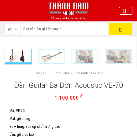
Skip
to
content
Trang chủ
/
Đàn Guitar
/
Đàn Guitar Acoustic
Đàn Guitar Ba Đờn Acoustic VE-70
đ
1.100.000
Mã:
VE-70
Mặt:
gỗ thông
Eo + lưng:
ván ép chất lượng cao
Cần:
gỗ thao lao