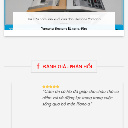
Tra cứu năm sản xuất của đàn Electone Yamaha
Yamaha Electone EL seris: Đàn
ĐÁNH GIÁ - PHẢN HỒI
“Cảm ơn cô Hà đã giúp cho cháu Thỏ có
Ch
niềm vui và động lực trong trong cuộc
đ
sống qua bộ môn Piano ạ”
đà
ch