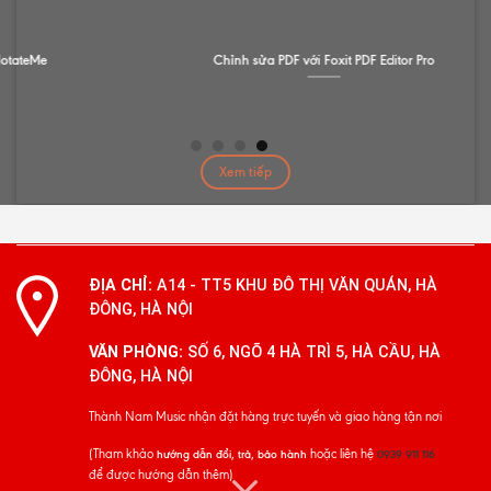
Chỉnh sửa PDF với Foxit PDF Editor Pro
Xem tiếp
ĐỊA CHỈ:
A14 - TT5 KHU ĐÔ THỊ VĂN QUÁN, HÀ
ĐÔNG, HÀ NỘI
VĂN PHÒNG:
SỐ 6, NGÕ 4 HÀ TRÌ 5, HÀ CẦU, HÀ
ĐÔNG, HÀ NỘI
Thành Nam Music nhận đặt hàng trực tuyến và giao hàng tận nơi
(Tham khảo
hoặc liên hệ
hướng dẫn đổi, trả, bảo hành
0939 911 116
để được hướng dẫn thêm)