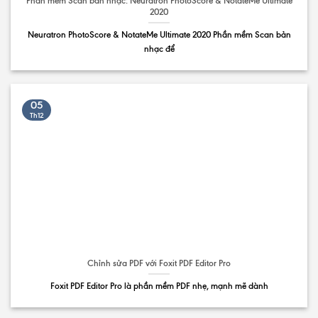
Phần mềm Scan bản nhạc: Neuratron PhotoScore & NotateMe Ultimate
2020
Neuratron PhotoScore & NotateMe Ultimate 2020 Phần mềm Scan bản
nhạc để
05
Th12
Chỉnh sửa PDF với Foxit PDF Editor Pro
Foxit PDF Editor Pro là phần mềm PDF nhẹ, mạnh mẽ dành