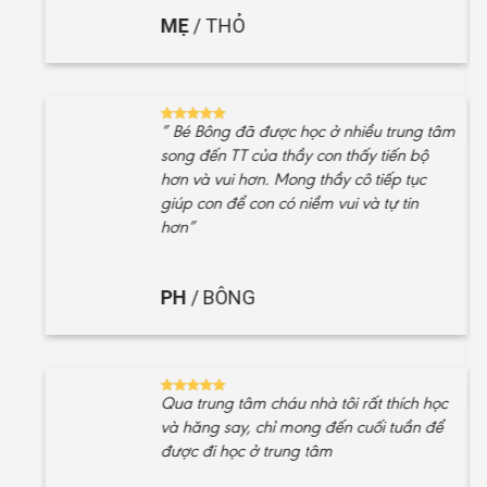
MẸ
/
THỎ
” Bé Bông đã được học ở nhiều trung tâm
song đến TT của thầy con thấy tiến bộ
hơn và vui hơn. Mong thầy cô tiếp tục
“Ở
giúp con để con có niềm vui và tự tin
b
hơn”
mo
PH
/
BÔNG
Qua trung tâm cháu nhà tôi rất thích học
và hăng say, chỉ mong đến cuối tuần để
được đi học ở trung tâm
ch