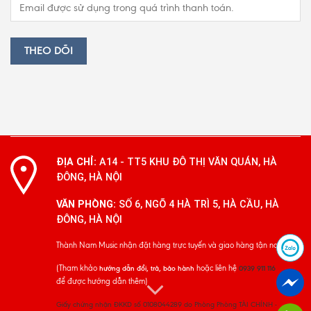
THEO DÕI
ĐỊA CHỈ:
A14 - TT5 KHU ĐÔ THỊ VĂN QUÁN, HÀ
ĐÔNG, HÀ NỘI
VĂN PHÒNG:
SỐ 6, NGÕ 4 HÀ TRÌ 5, HÀ CẦU, HÀ
ĐÔNG, HÀ NỘI
Thành Nam Music nhận đặt hàng trực tuyến và giao hàng tận nơi
(Tham khảo
hoặc liên hệ
hướng dẫn đổi, trả, bảo hành
0939 911 116
để được hướng dẫn thêm)
Giấy chứng nhận ĐKKD số 0108044289 do Phòng Phòng TÀI CHÍNH -